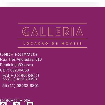
ONDE ESTAMOS
Rua Três Andradas, 610
Piratininga/Osasco
CEP:
06230-050
FALE CONOSCO
55 (11) 4191-9093
55 (11) 98932-8801
CONECTE-SE
F
I
L