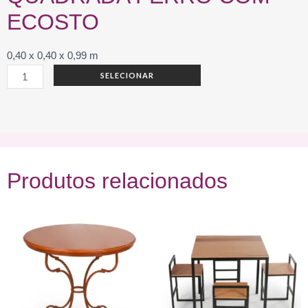
ECOSTO
0,40 x 0,40 x 0,99 m
BANQUETA
SELECIONAR
ALTA
QUADRADA
FERRO
COM
ECOSTO
Produtos relacionados
quantidade