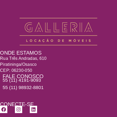
ONDE ESTAMOS
Rua Três Andradas, 610
Piratininga/Osasco
CEP:
06230-050
FALE CONOSCO
55 (11) 4191-9093
55 (11) 98932-8801
CONECTE-SE
F
I
L
a
n
i