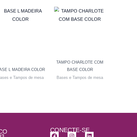
TAMPO CHARLOTE COM
ASE L MADEIRA COLOR
BASE COLOR
ases e Tampos de mesa
Bases e Tampos de mesa
CONECTE-SE
CO
F
I
L
93