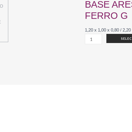
BASE ARE
FERRO G
1,20 x 1,00 x 0,80 / 2,20
TAMPO
SELE
MADEIRA
DEMOLIÇÃO
COM
BASE
ARESTA
DE
FERRO
G
quantidade